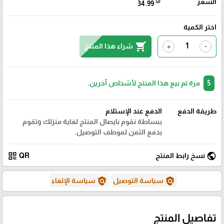
السعر
₪
34.99
اختر الكمية
shopping_cart
شراء هذا المنتج
+
-
5
مرة تم بيع هذا المنتج لأشخاص آخرين.
طريقة الدفع
الدفع عند الإستلام
ببساطة نقوم بايصال المنتج لغاية منزلك وتقوم
بدفع الثمن لموظف التوصيل.
qr_code
public
نسخ رابط المنتج
QR
policy
policy
سياسة التوصيل
سياسة الإلغاء
تفاصيل المنتج