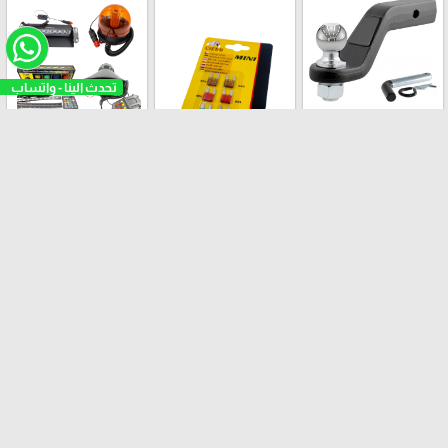
وصلات جر واكسسوارات
العربات
اضاءات ولواحات
وكشافات وازعقاة
عدة كهربائية
أفلام الحماية للسيارات
كماليات باجي
PPF
PANEL DVD