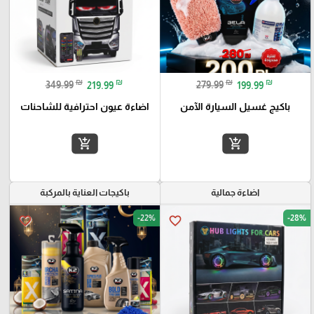
₪
₪
₪
₪
349.99
219.99
279.99
199.99
باكيج غسيل السيارة الآمن
اضاءة عيون احترافية للشاحنات
add_shopping_cart
add_shopping_cart
اضاءة جمالية
باكيجات العناية بالمركبة
-22%
-28%
favorite_border
favorite_border