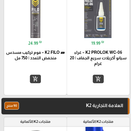
₪
₪
24.99
19.99
K2 PROLOK WC-06 – غراء
🧱 K2 FILO – فوم تركيب مسدس
سيانو أكريلات سريع الجفاف | 20
منخفض التمدد | 750 مل
غرام
add_shopping_cart
add_shopping_cart
العلامة التجارية K2
90 منتج
منتجات K2 الألمانية
منتجات K2 الألمانية