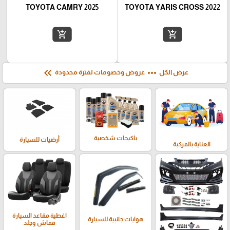
TOYOTA CAMRY 2025
TOYOTA YARIS CROSS 2022
add_shopping_cart
add_shopping_cart
keyboard_double_arrow_left
more_horiz
عرض الكل
عروض وخصومات لفترة محدودة
باكيجات شخصية
أرضيات للسيارة
العناية بالمركبة
اغطية مقاعد السيارة
هوايات جانبية للسيارة
قماش وجلد