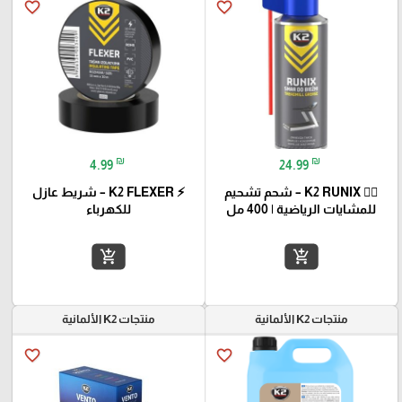
favorite_border
favorite_border
₪
₪
4.99
24.99
🏃‍♂️ K2 RUNIX – شحم تشحيم
⚡ K2 FLEXER – شريط عازل
للمشايات الرياضية | 400 مل
للكهرباء
add_shopping_cart
add_shopping_cart
منتجات K2 الألمانية
منتجات K2 الألمانية
favorite_border
favorite_border