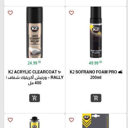
favorite_border
favorite_border
₪
₪
24.99
49.99
✨ K2 ACRYLIC CLEARCOAT
🛋️ K2 SOFRANO FOAM PRO
200ml
RALLY – ورنيش أكريليك شفاف |
400 مل
add_shopping_cart
add_shopping_cart
favorite_border
favorite_border