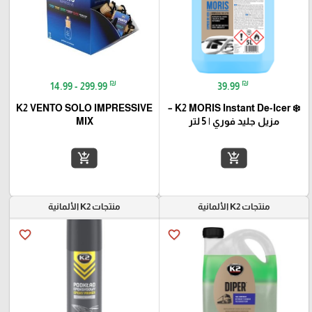
₪
₪
14.99 - 299.99
39.99
K2 VENTO SOLO IMPRESSIVE
❄️ K2 MORIS Instant De-Icer –
مزيل جليد فوري | 5 لتر
MIX
add_shopping_cart
add_shopping_cart
منتجات K2 الألمانية
منتجات K2 الألمانية
favorite_border
favorite_border