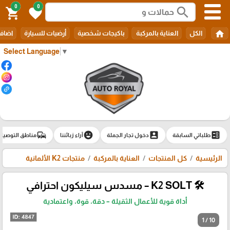
0
0
search
shopping_cart
favorite
home
الكل
العناية بالمركبة
باكيجات شخصية
أرضيات للسيارة
اضافا
Select Language
▼
commute
emoji_emotions
account_box
ballot
طلباتي السابقة
دخول تجار الجملة
آراء زبائننا
مناطق التوصيل
الرئيسية
كل المنتجات
العناية بالمركبة
منتجات K2 الألمانية
🛠️ K2 SOLT – مسدس سيليكون احترافي
أداة قوية للأعمال الثقيلة – دقة، قوة، واعتمادية
1 / 10