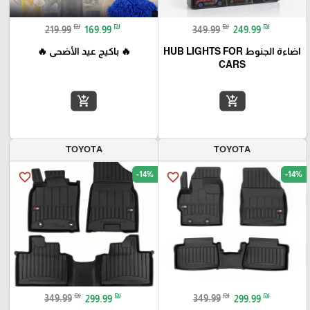
₪
₪
₪
₪
219.99
169.99
349.99
249.99
اضاءة الجنوط HUB LIGHTS FOR
🔥 باكيج عيد الأضحى 🔥
CARS
add_shopping_cart
add_shopping_cart
TOYOTA
TOYOTA
-14%
-14%
favorite_border
favorite_border
₪
₪
₪
₪
349.99
299.99
349.99
299.99