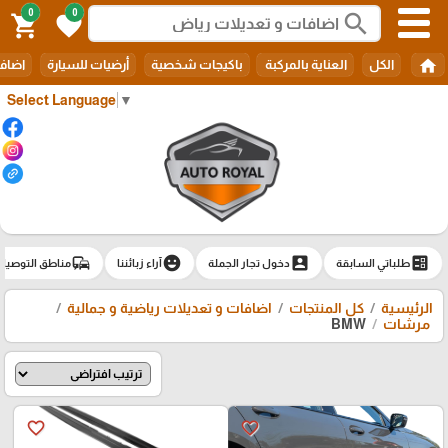
0
0
search
shopping_cart
favorite
home
الكل
العناية بالمركبة
باكيجات شخصية
أرضيات للسيارة
اضافا
Select Language
▼
commute
emoji_emotions
account_box
ballot
طلباتي السابقة
دخول تجار الجملة
آراء زبائننا
مناطق التوصيل
الرئيسية
كل المنتجات
اضافات و تعديلات رياضية و جمالية
مرشات
BMW
favorite_border
favorite_border