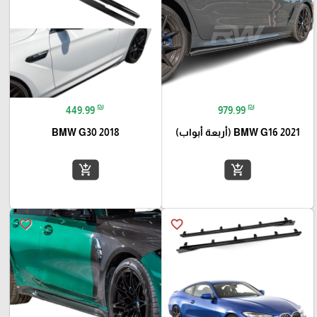
₪
₪
449.99
979.99
BMW G16 2021 (أربعة أبواب)
BMW G30 2018
add_shopping_cart
add_shopping_cart
favorite_border
favorite_border