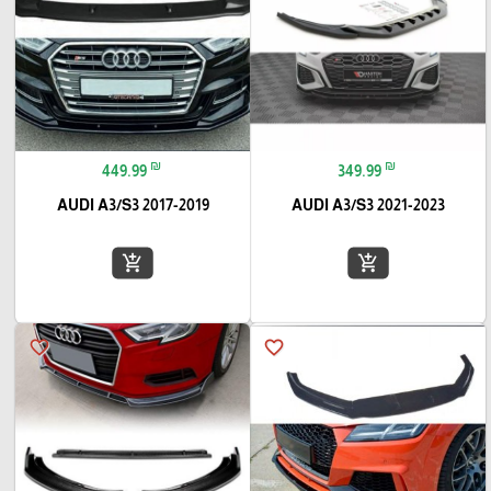
₪
₪
449.99
349.99
AUDI A3/S3 2017-2019
AUDI A3/S3 2021-2023
add_shopping_cart
add_shopping_cart
favorite_border
favorite_border