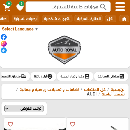
0
0
search
shopping_cart
favorite
home
الكل
العناية بالمركبة
باكيجات شخصية
أرضيات للسيارة
اضافا
Select Language
▼
commute
emoji_emotions
account_box
ballot
طلباتي السابقة
دخول تجار الجملة
آراء زبائننا
مناطق التوصيل
الرئيسية
كل المنتجات
اضافات و تعديلات رياضية و جمالية
شفف أمامية
AUDI
favorite_border
favorite_border