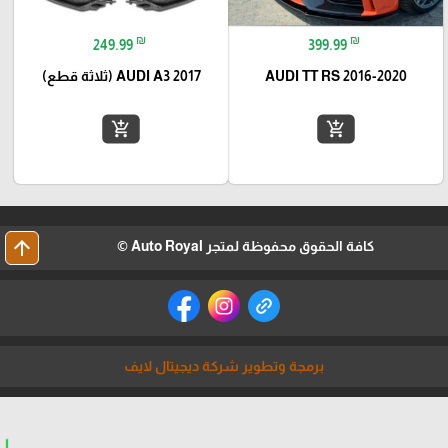
₪
₪
249.99
399.99
AUDI TT RS 2016-2020
AUDI A3 2017 (ثلاثة قطع)
add_shopping_cart
add_shopping_cart
arrow_upward
كافة الحقوق محفوظة لمتجر Auto Royal ©
برمجة وتطوير شركة ديجيتال لايف