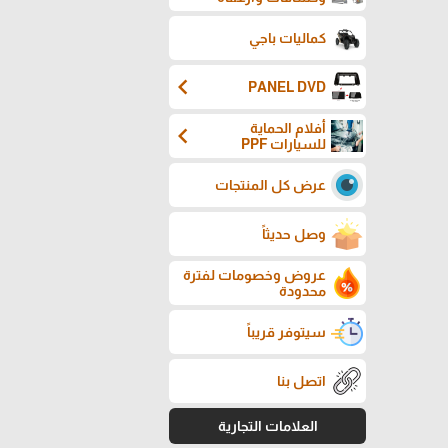
كماليات باجي
chevron_left
PANEL DVD
أفلام الحماية
chevron_left
للسيارات PPF
عرض كل المنتجات
وصل حديثاً
عروض وخصومات لفترة
محدودة
سيتوفر قريباً
اتصل بنا
العلامات التجارية