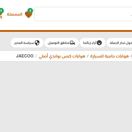
0
0
g_cart
favorite
المفضلة
security
commute
emoji_emotions
ول تجار الجملة
آراء زبائننا
مناطق التوصيل
سياسة المتجر
هوايات جانبية للسيارة
هوايات كبس بولندي أصلي
JAECOO