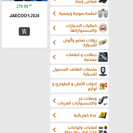
قماش وجلد
₪
279.99
chevron_left
انظمة صوتية ورقمية
JAECOO 5 2024
كماليات السيارات
chevron_left
واكسسواراتها
add_shopping_cart
رولات تعتيم وألوان
chevron_left
للسيارة
حمالات و اضافات
chevron_left
معدنية
ملحقات الهاتف المحمول
للسيارة
ادوات الأمان و الطوارئ و
لوازم
وصلات جر
chevron_left
واكسسوارات العربات
chevron_left
عدة كهربائية
اضاءات ولواحات
chevron_left
وكشافات وازعقاة