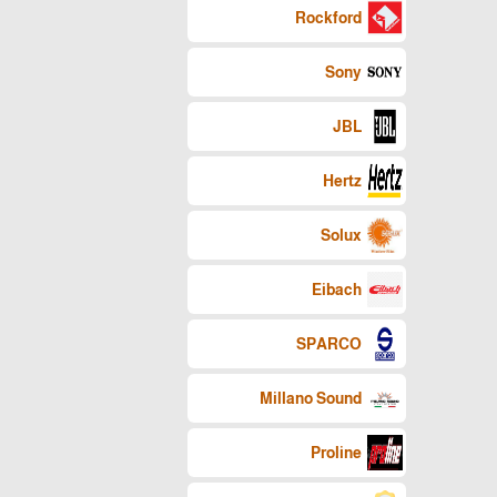
Rockford
Sony
JBL
Hertz
Solux
Eibach
SPARCO
Millano Sound
Proline