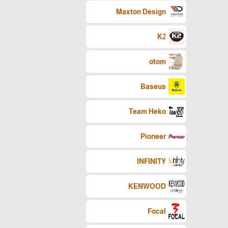
Maxton Design
K2
otom
Baseus
Team Heko
Pioneer
INFINITY
KENWOOD
Focal