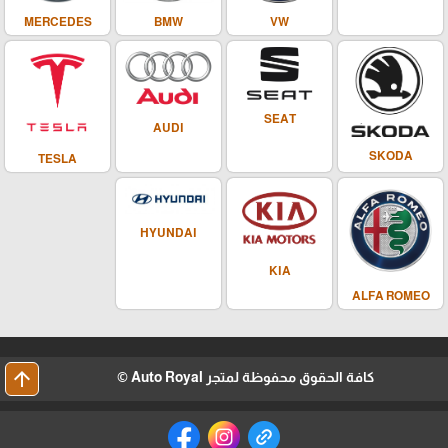
BMW
MERCEDES
VW
SEAT
AUDI
SKODA
TESLA
HYUNDAI
KIA
ALFA ROMEO
arrow_upward
كافة الحقوق محفوظة لمتجر Auto Royal ©