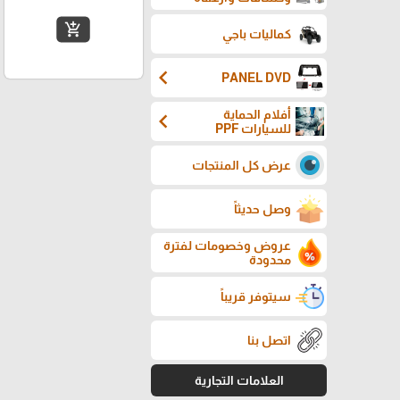
add_shopping_cart
كماليات باجي
chevron_left
PANEL DVD
أفلام الحماية
chevron_left
للسيارات PPF
عرض كل المنتجات
وصل حديثاً
عروض وخصومات لفترة
محدودة
سيتوفر قريباً
اتصل بنا
العلامات التجارية