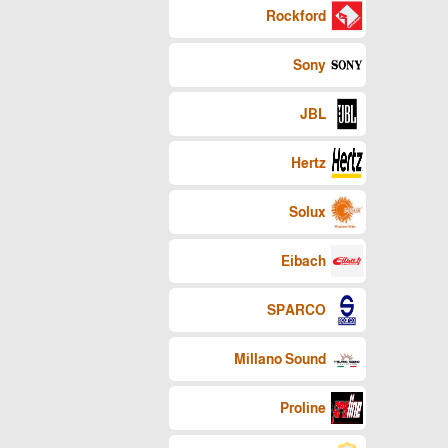
Rockford
Sony
JBL
Hertz
Solux
Eibach
SPARCO
Millano Sound
Proline