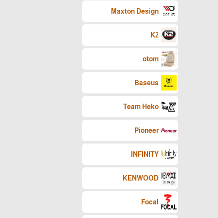
Maxton Design
K2
otom
Baseus
Team Heko
Pioneer
INFINITY
KENWOOD
Focal