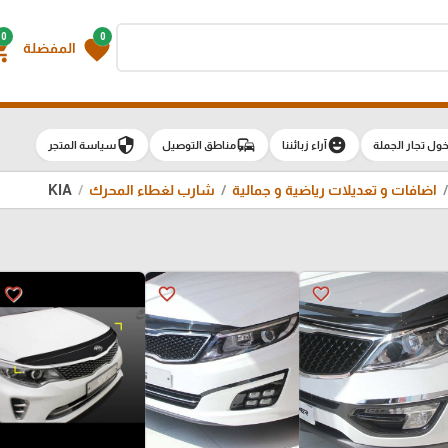
0
0
g_cart
favorite
المفضلة
security
commute
emoji_emotions
ول تجار الجملة
آراء زبائننا
مناطق التوصيل
سياسة المتجر
اضافات و تعديلات رياضية و جمالية
شارب لغطاء المحرك
KIA
favorite_border
favorite_border
favorite_border