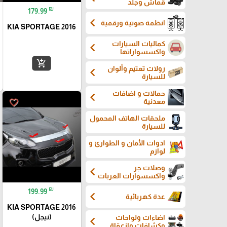
قماش وجلد
₪
179.99
chevron_left
انظمة صوتية ورقمية
KIA SPORTAGE 2016
كماليات السيارات
chevron_left
واكسسواراتها
add_shopping_cart
رولات تعتيم وألوان
chevron_left
للسيارة
حمالات و اضافات
chevron_left
favorite_border
معدنية
ملحقات الهاتف المحمول
للسيارة
ادوات الأمان و الطوارئ و
لوازم
وصلات جر
chevron_left
واكسسوارات العربات
₪
199.99
chevron_left
عدة كهربائية
KIA SPORTAGE 2016
(نيجل)
اضاءات ولواحات
chevron_left
وكشافات وازعقاة