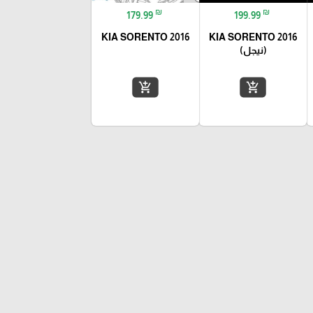
₪
₪
179.99
199.99
KIA SORENTO 2016
KIA SORENTO 2016
(نيجل)
add_shopping_cart
add_shopping_cart