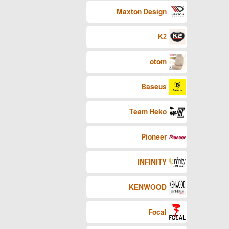
Maxton Design
K2
otom
Baseus
Team Heko
Pioneer
INFINITY
KENWOOD
Focal