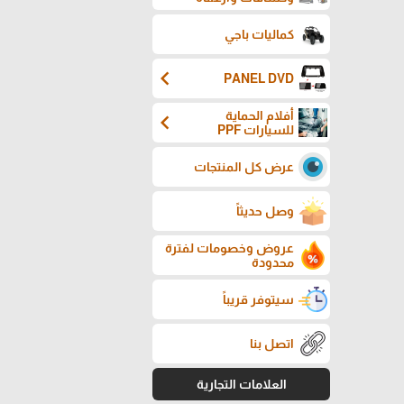
كماليات باجي
chevron_left
PANEL DVD
أفلام الحماية
chevron_left
للسيارات PPF
عرض كل المنتجات
وصل حديثاً
عروض وخصومات لفترة
محدودة
سيتوفر قريباً
اتصل بنا
العلامات التجارية