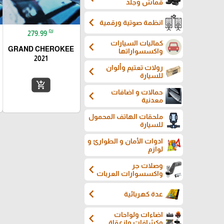
قماش وجلد
chevron_left
انظمة صوتية ورقمية
₪
279.99
كماليات السيارات
chevron_left
GRAND CHEROKEE
واكسسواراتها
2021
رولات تعتيم وألوان
chevron_left
للسيارة
add_shopping_cart
حمالات و اضافات
chevron_left
معدنية
ملحقات الهاتف المحمول
للسيارة
ادوات الأمان و الطوارئ و
لوازم
وصلات جر
chevron_left
واكسسوارات العربات
chevron_left
عدة كهربائية
اضاءات ولواحات
chevron_left
وكشافات وازعقاة