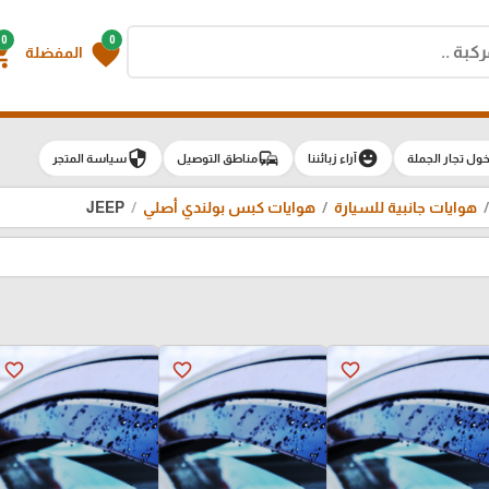
0
0
g_cart
favorite
المفضلة
security
commute
emoji_emotions
ول تجار الجملة
آراء زبائننا
مناطق التوصيل
سياسة المتجر
هوايات جانبية للسيارة
هوايات كبس بولندي أصلي
JEEP
favorite_border
favorite_border
favorite_border