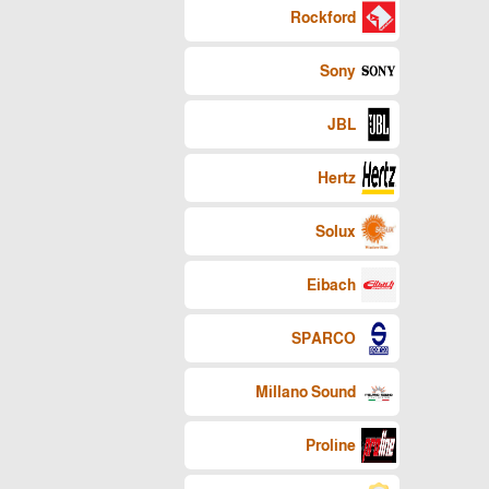
Rockford
Sony
JBL
Hertz
Solux
Eibach
SPARCO
Millano Sound
Proline