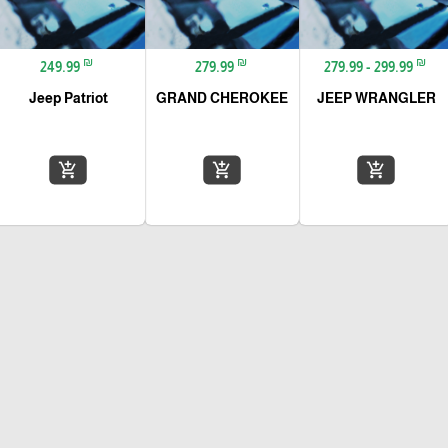
₪
₪
₪
249.99
279.99
279.99 - 299.99
Jeep Patriot
GRAND CHEROKEE
JEEP WRANGLER
add_shopping_cart
add_shopping_cart
add_shopping_cart