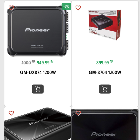
-5%
favorite_border
favorite_border
₪
₪
₪
1000
949.99
899.99
GM-DX874 1200W
GM-8704 1200W
add_shopping_cart
add_shopping_cart
favorite_border
favorite_border