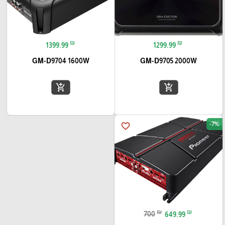
₪
₪
1399.99
1299.99
GM-D9704 1600W
GM-D9705 2000W
add_shopping_cart
add_shopping_cart
-7%
favorite_border
₪
₪
700
649.99