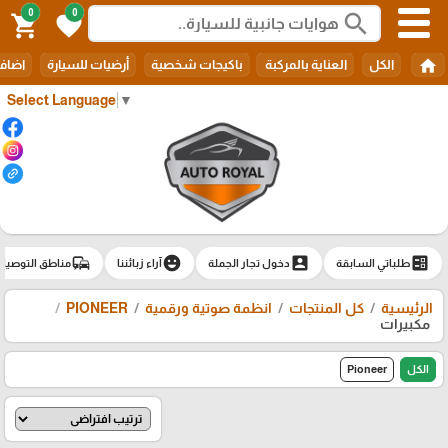
0
0
search
shopping_cart
favorite
home
الكل
العناية بالمركبة
باكيجات شخصية
أرضيات للسيارة
اضافا
Select Language
▼
commute
emoji_emotions
account_box
ballot
طلباتي السابقة
دخول تجار الجملة
آراء زبائننا
مناطق التوصيل
الرئيسية
كل المنتجات
انظمة صوتية ورقمية
PIONEER
مكبيرات
الكل
Pioneer