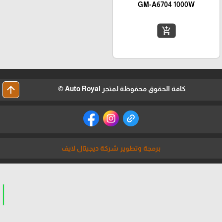
GM-A6704 1000W
add_shopping_cart
arrow_upward
كافة الحقوق محفوظة لمتجر Auto Royal ©
برمجة وتطوير شركة ديجيتال لايف