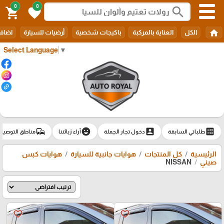
0
0
search
shopping_cart
favorite
home
الكل
العناية بالمركبة
باكيجات شخصية
أرضيات للسيارة
اضافا
Select Language
▼
commute
emoji_emotions
account_box
ballot
طلباتي السابقة
دخول تجار الجملة
آراء زبائننا
مناطق التوصيل
الرئيسية
كل المنتجات
هوايات جانبية للسيارة
هوايات كبس
صيني
NISSAN
favorite_border
favorite_border