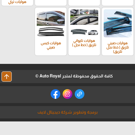
هوايات تركي
هوايات تايواني
هوايات صيني
هوايات كبس
تلزيق ( خط نجل )
تلزيق ( خط نجل
صيني
تلزيق)
arrow_upward
كافة الحقوق محفوظة لمتجر Auto Royal ©
برمجة وتطوير شركة ديجيتال لايف