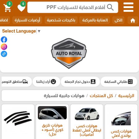
0
0
search
shopping_cart
favorite
home
الكل
العناية بالمركبة
باكيجات شخصية
أرضيات للسيارة
اضافا
Select Language
▼
commute
emoji_emotions
account_box
ballot
طلباتي السابقة
دخول تجار الجملة
آراء زبائننا
مناطق التوصيل
الرئيسية
كل المنتجات
هوايات جانبية للسيارة
هوايات تلزيق
هوايات كبس
كوري (أسود +
ايطالي أصلي (فقط
هوايات كبس
نجل)
اماميات)
بولندي أصلي