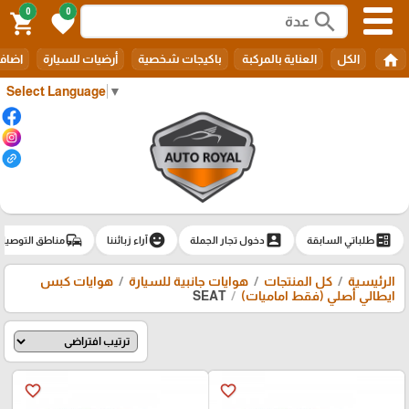
0
0
search
shopping_cart
favorite
home
الكل
العناية بالمركبة
باكيجات شخصية
أرضيات للسيارة
اضافا
Select Language
▼
commute
emoji_emotions
account_box
ballot
طلباتي السابقة
دخول تجار الجملة
آراء زبائننا
مناطق التوصيل
الرئيسية
كل المنتجات
هوايات جانبية للسيارة
هوايات كبس
ايطالي أصلي (فقط اماميات)
SEAT
favorite_border
favorite_border