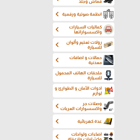
قماش وجلد
chevron_left
انظمة صوتية ورقمية
كماليات السيارات
chevron_left
واكسسواراتها
رولات تعتيم وألوان
chevron_left
للسيارة
حمالات و اضافات
chevron_left
معدنية
ملحقات الهاتف المحمول
للسيارة
ادوات الأمان و الطوارئ و
لوازم
وصلات جر
chevron_left
واكسسوارات العربات
chevron_left
عدة كهربائية
اضاءات ولواحات
chevron_left
وكشافات وازعقاة