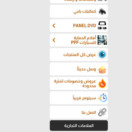
كماليات باجي
chevron_left
PANEL DVD
أفلام الحماية
chevron_left
للسيارات PPF
عرض كل المنتجات
وصل حديثاً
عروض وخصومات لفترة
محدودة
سيتوفر قريباً
اتصل بنا
العلامات التجارية