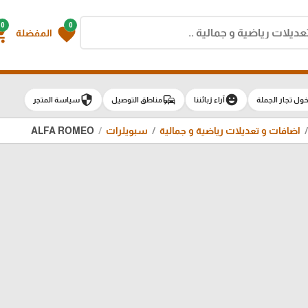
0
0
g_cart
favorite
المفضلة
security
commute
emoji_emotions
ول تجار الجملة
آراء زبائننا
مناطق التوصيل
سياسة المتجر
اضافات و تعديلات رياضية و جمالية
سبويلرات
ALFA ROMEO