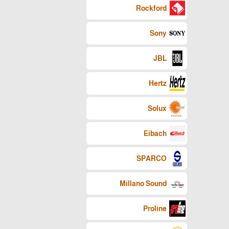
Rockford
Sony
JBL
Hertz
Solux
Eibach
SPARCO
Millano Sound
Proline