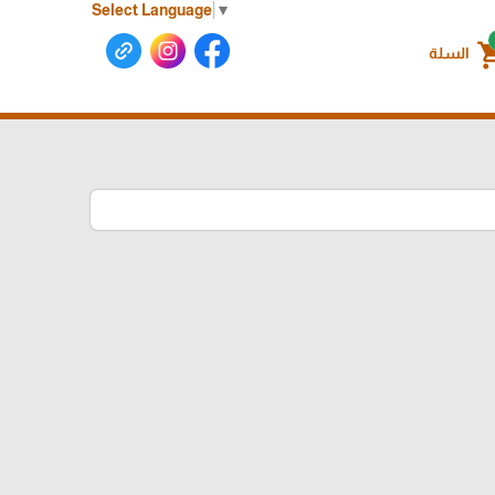
Select Language
▼
shoppin
السلة