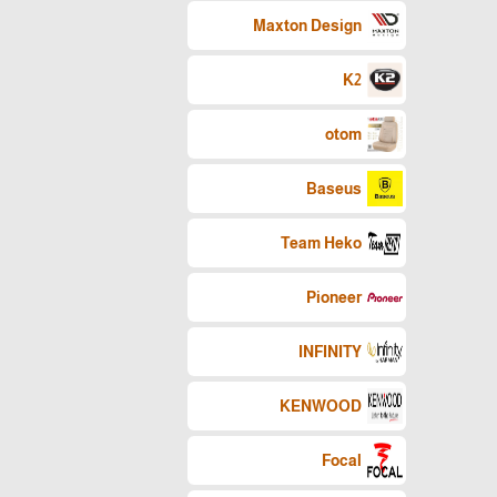
Maxton Design
K2
otom
Baseus
Team Heko
Pioneer
INFINITY
KENWOOD
Focal