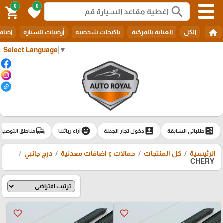
0
0
search
shopping_cart
favorite
home
الكل
العناية بالمركبة
باكيجات شخصية
أرضيات للسيارة
اضافا
Select Language
▼
commute
emoji_emotions
account_box
ballot
طلباتي السابقة
دخول تجار الجملة
آراء زبائننا
مناطق التوصيل
الرئيسية
كل المنتجات
حمالات و اضافات معدنية
درج جانبي
CHERY
favorite_border
favorite_border