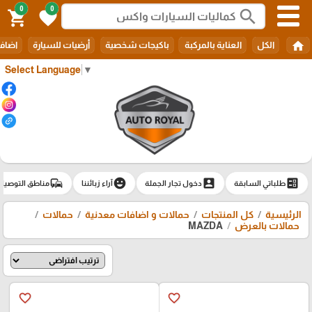
0
0
search
shopping_cart
favorite
home
الكل
العناية بالمركبة
باكيجات شخصية
أرضيات للسيارة
اضافا
Select Language
▼
commute
emoji_emotions
account_box
ballot
طلباتي السابقة
دخول تجار الجملة
آراء زبائننا
مناطق التوصيل
الرئيسية
كل المنتجات
حمالات و اضافات معدنية
حمالات
حمالات بالعرض
MAZDA
favorite_border
favorite_border