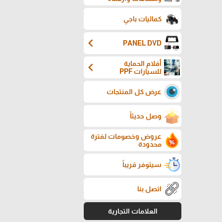
كماليات باجي
chevron_left
PANEL DVD
أفلام الحماية
chevron_left
للسيارات PPF
عرض كل المنتجات
وصل حديثاً
عروض وخصومات لفترة
محدودة
سيتوفر قريباً
اتصل بنا
العلامات التجارية