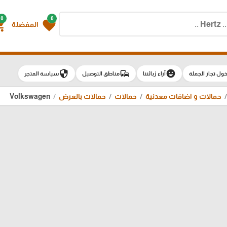
0
0
g_cart
favorite
المفضلة
security
commute
emoji_emotions
ول تجار الجملة
آراء زبائننا
مناطق التوصيل
سياسة المتجر
حمالات و اضافات معدنية
حمالات
حمالات بالعرض
Volkswagen