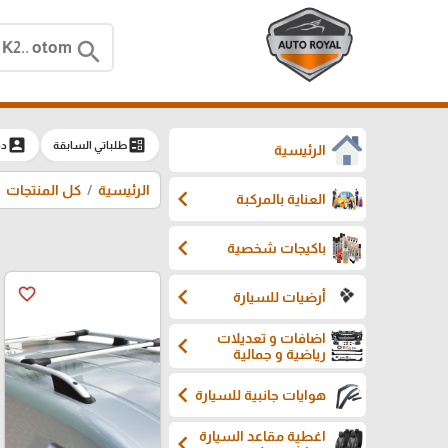
search
account_box
ballot
طلباتي السابقة
دخ
الرئيسية
الرئيسية
كل المنتجات
chevron_left
العناية بالمركبة
chevron_left
باكيجات شخصية
chevron_left
favorite_border
أرضيات للسيارة
اضافات و تعديلات
chevron_left
رياضية و جمالية
chevron_left
هوايات جانبية للسيارة
اغطية مقاعد السيارة
chevron_left