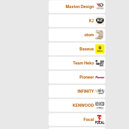
Maxton Design
K2
otom
Baseus
Team Heko
Pioneer
INFINITY
KENWOOD
Focal