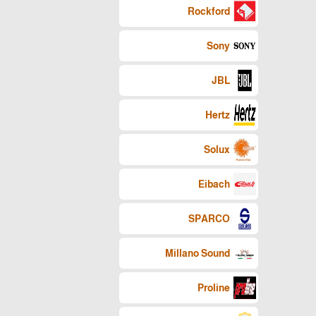
Rockford
Sony
JBL
Hertz
Solux
Eibach
SPARCO
Millano Sound
Proline