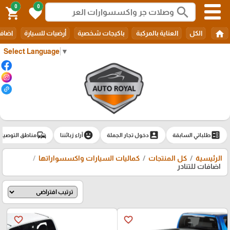
0
0
search
shopping_cart
favorite
home
الكل
العناية بالمركبة
باكيجات شخصية
أرضيات للسيارة
اضافا
Select Language
▼
commute
emoji_emotions
account_box
ballot
طلباتي السابقة
دخول تجار الجملة
آراء زبائننا
مناطق التوصيل
الرئيسية
كل المنتجات
كماليات السيارات واكسسواراتها
اضافات للتنادر
favorite_border
favorite_border