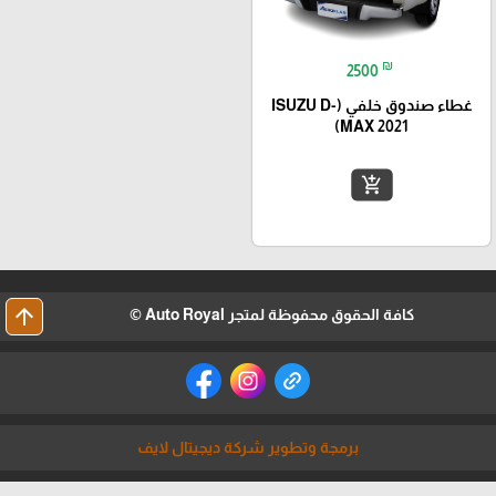
₪
2500
غطاء صندوق خلفي (ISUZU D-
MAX 2021)
add_shopping_cart
arrow_upward
كافة الحقوق محفوظة لمتجر Auto Royal ©
برمجة وتطوير شركة ديجيتال لايف