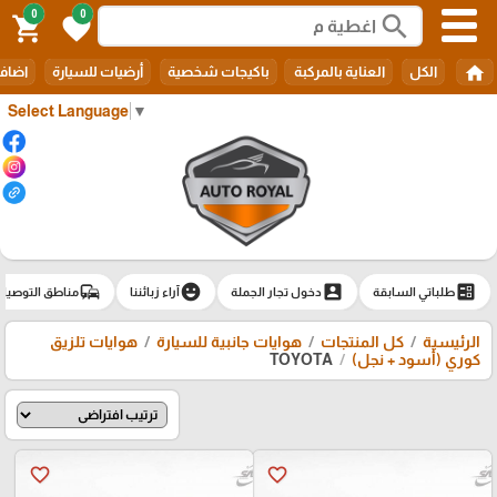
0
0
search
shopping_cart
favorite
home
الكل
العناية بالمركبة
باكيجات شخصية
أرضيات للسيارة
اضافا
Select Language
▼
commute
emoji_emotions
account_box
ballot
طلباتي السابقة
دخول تجار الجملة
آراء زبائننا
مناطق التوصيل
الرئيسية
كل المنتجات
هوايات جانبية للسيارة
هوايات تلزيق
كوري (أسود + نجل)
TOYOTA
favorite_border
favorite_border