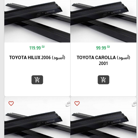
₪
₪
119.99
99.99
(أسود) TOYOTA CAROLLA
(أسود) TOYOTA HILUX 2006
2001
add_shopping_cart
add_shopping_cart
favorite_border
favorite_border