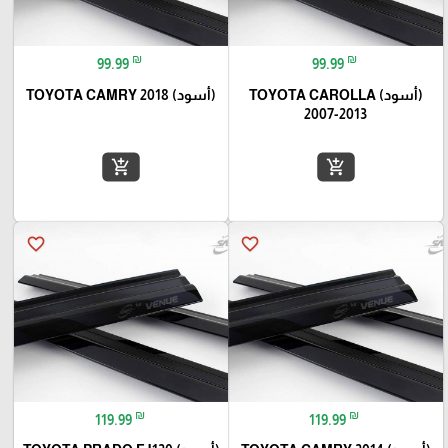
₪
₪
99.99
99.99
(أسود) TOYOTA CAROLLA
(أسود) TOYOTA CAMRY 2018
2007-2013
add_shopping_cart
add_shopping_cart
favorite_border
favorite_border
₪
₪
119.99
119.99