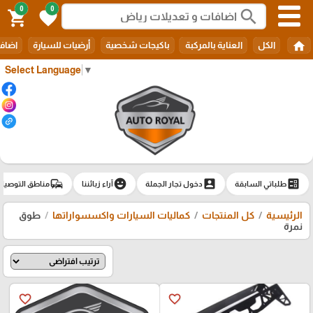
0
0
search
shopping_cart
favorite
home
الكل
العناية بالمركبة
باكيجات شخصية
أرضيات للسيارة
اضافا
Select Language
▼
commute
emoji_emotions
account_box
ballot
طلباتي السابقة
دخول تجار الجملة
آراء زبائننا
مناطق التوصيل
الرئيسية
كل المنتجات
كماليات السيارات واكسسواراتها
طوق
نمرة
favorite_border
favorite_border