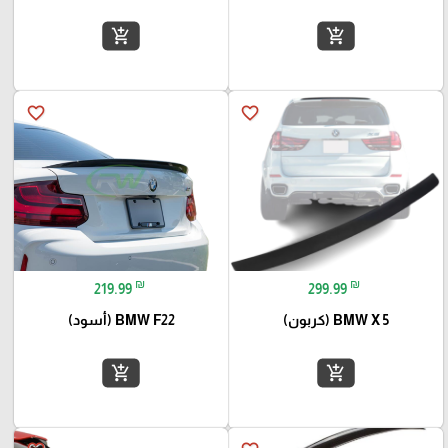
add_shopping_cart
add_shopping_cart
favorite_border
favorite_border
₪
₪
219.99
299.99
BMW X 5 (كربون)
BMW F22 (أسود)
add_shopping_cart
add_shopping_cart