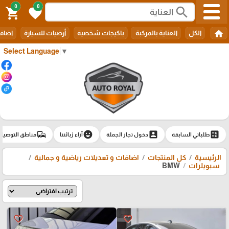
0
0
search
shopping_cart
favorite
home
الكل
العناية بالمركبة
باكيجات شخصية
أرضيات للسيارة
اضافا
Select Language
▼
commute
emoji_emotions
account_box
ballot
طلباتي السابقة
دخول تجار الجملة
آراء زبائننا
مناطق التوصيل
الرئيسية
كل المنتجات
اضافات و تعديلات رياضية و جمالية
سبويلرات
BMW
favorite_border
favorite_border