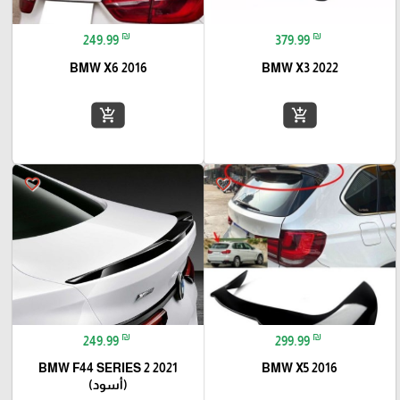
₪
₪
249.99
379.99
BMW X6 2016
BMW X3 2022
add_shopping_cart
add_shopping_cart
favorite_border
favorite_border
₪
₪
249.99
299.99
BMW F44 SERIES 2 2021
BMW X5 2016
(أسود)