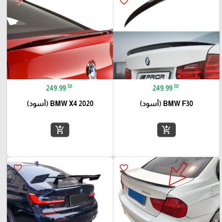
favorite_border
favorite_border
₪
₪
249.99
249.99
BMW F30 (أسود)
BMW X4 2020 (أسود)
add_shopping_cart
add_shopping_cart
favorite_border
favorite_border