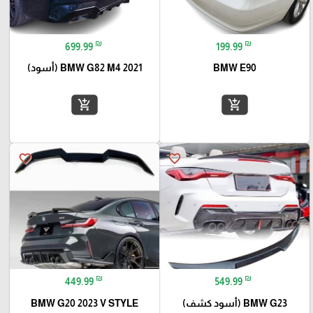
₪
₪
699.99
199.99
BMW E90
BMW G82 M4 2021 (أسود)
add_shopping_cart
add_shopping_cart
favorite_border
favorite_border
₪
₪
449.99
549.99
BMW G23 (أسود كشف)
BMW G20 2023 V STYLE