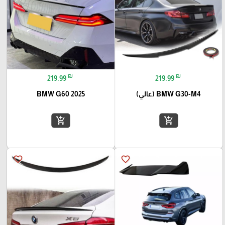
₪
₪
219.99
219.99
BMW G30-M4 (عالي)
BMW G60 2025
add_shopping_cart
add_shopping_cart
favorite_border
favorite_border