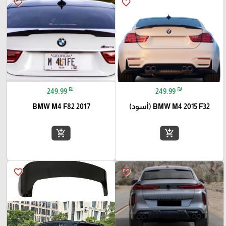
favorite_border
favorite_border
₪
₪
249.99
249.99
BMW M4 2015 F32 (أسود)
BMW M4 F82 2017
add_shopping_cart
add_shopping_cart
favorite_border
favorite_border