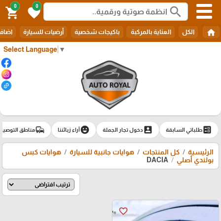
0
0
search
shopping_cart
favorite
home
الكل
العناية بالمركبة
باكيجات شخصية
أرضيات للسيارة
اضافا
Select Language
▼
commute
emoji_emotions
account_box
ballot
طلباتي السابقة
دخول تجار الجملة
آراء زبائننا
مناطق التوصيل
الرئيسية
كل المنتجات
هوايات جانبية للسيارة
هوايات كبس
بولندي أصلي
DACIA
favorite_border