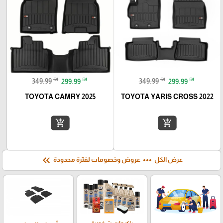
₪
₪
₪
₪
349.99
299.99
349.99
299.99
TOYOTA CAMRY 2025
TOYOTA YARIS CROSS 2022
add_shopping_cart
add_shopping_cart
keyboard_double_arrow_left
more_horiz
عرض الكل
عروض وخصومات لفترة محدودة