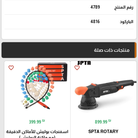
رقم المنتج
4789
الباركود
4816
منتجات ذات صلة
favorite_border
favorite_border
₪
₪
399.99
899.99
SPTA ROTARY
اسفنجات بوليش للأماكن الدقيقة
(مع ماكنة البوليش)