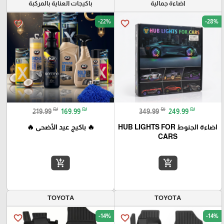
اضاءة جمالية
باكيجات العناية بالمركبة
-22%
-28%
favorite_border
favorite_border
₪
₪
₪
₪
219.99
169.99
349.99
249.99
اضاءة الجنوط HUB LIGHTS FOR
🔥 باكيج عيد الأضحى 🔥
CARS
add_shopping_cart
add_shopping_cart
TOYOTA
TOYOTA
-14%
-14%
favorite_border
favorite_border