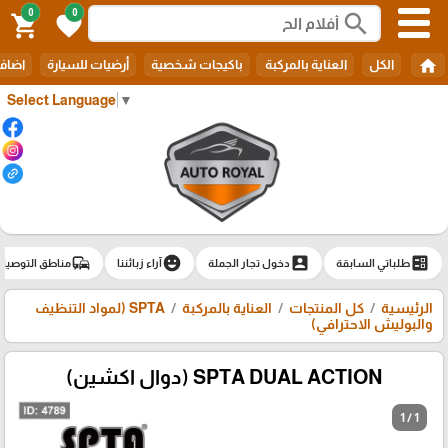
0
0
search
shopping_cart
favorite
home
الكل
العناية بالمركبة
باكيجات شخصية
أرضيات للسيارة
اضافا
Select Language
▼
commute
emoji_emotions
account_box
ballot
طلباتي السابقة
دخول تجار الجملة
آراء زبائننا
مناطق التوصيل
الرئيسية
كل المنتجات
العناية بالمركبة
SPTA (لمواد التنظيف
والبوليش الاحترافي)
SPTA DUAL ACTION (دوال اكشين)
1 / 1