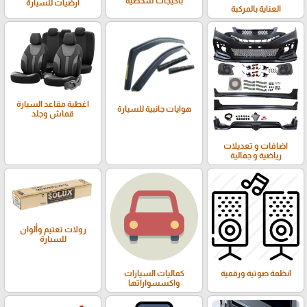
باكيجات شخصية
أرضيات للسيارة
العناية بالمركبة
اغطية مقاعد السيارة
هوايات جانبية للسيارة
قماش وجلد
اضافات و تعديلات
رياضية و جمالية
رولات تعتيم وألوان
للسيارة
انظمة صوتية ورقمية
كماليات السيارات
واكسسواراتها