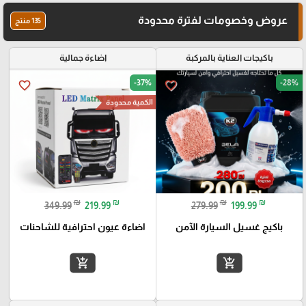
عروض وخصومات لفترة محدودة
135 منتج
باكيجات العناية بالمركبة
اضاءة جمالية
-37%
-28%
favorite_border
favorite_border
الكمية محدودة
₪
₪
₪
₪
349.99
219.99
279.99
199.99
باكيج غسيل السيارة الآمن
اضاءة عيون احترافية للشاحنات
add_shopping_cart
add_shopping_cart